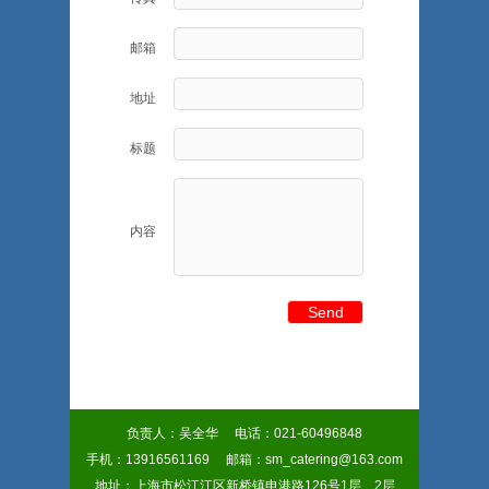
邮箱
地址
标题
内容
负责人：吴全华 电话：021-60496848
手机：13916561169 邮箱：sm_catering@163.com
地址：上海市松江江区新桥镇申港路126号1层、2层